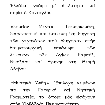
Ἑλλάδα, γράφει μέ ἁπλότητα καί
σοφία ὁ Κόντογλου.
«Σημεῖον Μέγα». Τεκμηριωμένη,
διαφωτιστική καί ἐμπνευσμένη διήγηση
τῶν γεγονότων πού ὁδήγησαν στήν
θαυματουργική ἀνακάλυψη τῶν
λειψάνων τῶν Ἁγίων Ραφαήλ,
Νικολάου καί Εἰρήνης στή Θερμή
Λέσβου.
«Μυστικά Ἄνθη». Ἒπιλογή κειμένων
ἀπό τήν Πατερική καί Νηπτική
Γραμματεία, τά ὁποῖα μᾶς εἰσάγουν
στήν Ὀρθόδοξη Πνευματικότητα.