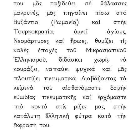
του μᾶς ταξιδεύει σέ θάλασσες
μακρυνές, μᾶς πηγαίνει πίσω στό
Βυζάντιο (Ρωμανία) καί στήν
Τουρκοκρατία, ὑμνεῖ ἁγίους,
Νεομάρτυρες καί ἥρωες, θυμίζει τίς
καλές ἐποχές τοῦ Μικρασιατικοῦ
Ἑλληνισμοῦ, διδάσκει χωρίς νά
κουράζει, ἀναπαύει ψυχικά καί μᾶς
πλουτίζει πνευματικά. Διαβάζοντας τά
κείμενά του αἰσθανόμαστε ὀσμήν
εὐωδίας πνευματικῆς καί ἐρχόμαστε
πιό κοντά στίς ρίζες μας, στήν
ἀκατάλυτη ἓλληνική φύτρα κατά τήν
ἔκφρασή του.