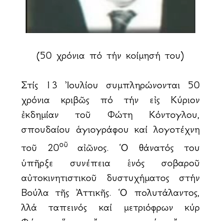
(50 χρόνια ἀπό τήν κοίμησή του)
Στίς 13 Ἰουλίου συμπληρώνονται 50
χρόνια ἀκριβῶς ἀπό τήν εἰς Κύριον
ἐκδημίαν τοῦ Φώτη Κόντογλου,
σπουδαίου ἁγιογράφου καί λογοτέχνη
οῦ
τοῦ 20
αἰῶνος. Ὁ θάνατός του
ὑπῆρξε συνέπεια ἑνός σοβαροῦ
αὐτοκινητιστικοῦ δυστυχήματος στήν
Βούλα τῆς Ἀττικῆς. Ὁ πολυτάλαντος,
ἀλλά ταπεινός καί μετριόφρων κύρ