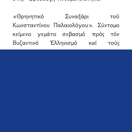
«Θρηνητικό Συναξάρι τοῦ
Κωνσταντίνου Παλαιολόγου». Σύντομο
κείμενο γεμάτο σεβασμό πρός τόν
Βυζαντινό Ἑλληνισμό καί τούς
πεσόντες κατά τήν Ἄλωση τῆς
Κωνσταντινουπόλεως.
Δέν θέλω νά άδικήσω τά ὐπόλοιπα
βιβλία τοῦ ταπεινοῦ, ἀλλά πραγματικά
μεγάλου Φώτη Κόντογλου. Προτείνω
νά διαβάσετε ὅσα περισσότερα
μπορεῖτε. Εἶναι κρίμα πού οἱ συνεχεῖς
ἐκσυγχρονιστικές ἀλλαγές στά σχολικά
μας βιβλία ἔχουν ἀποκόψει τούς νέους