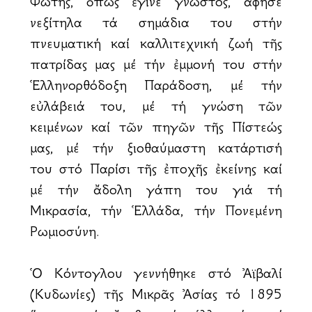
Φώτης, ὅπως ἔγινε γνωστός, ἄφησε
ἀνεξίτηλα τά σημάδια του στήν
πνευματική καί καλλιτεχνική ζωή τῆς
πατρίδας μας μέ τήν ἐμμονή του στήν
Ἑλληνορθόδοξη Παράδοση, μέ τήν
εὐλάβειά του, μέ τή γνώση τῶν
κειμένων καί τῶν πηγῶν τῆς Πίστεώς
μας, μέ τήν ἀξιοθαύμαστη κατάρτισή
του στό Παρίσι τῆς ἐποχῆς ἐκείνης καί
μέ τήν ἄδολη ἀγάπη του γιά τή
Μικρασία, τήν Ἑλλάδα, τήν Πονεμένη
Ρωμιοσύνη.
Ὁ Κόντογλου γεννήθηκε στό Ἀϊβαλί
(Κυδωνίες) τῆς Μικρᾶς Ἀσίας τό 1895