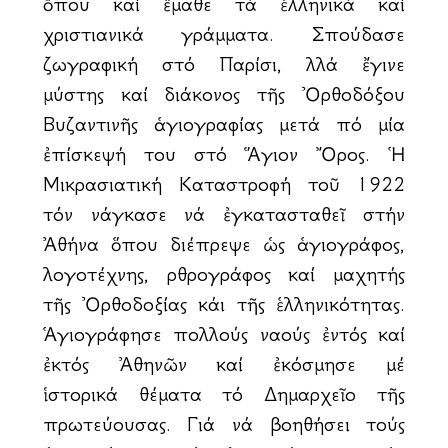
ὅπου καί ἔμαθε τά ἑλληνικά καί
χριστιανικά γράμματα. Σπούδασε
ζωγραφική στό Παρίσι, ἀλλά ἔγινε
μύστης καί διάκονος τῆς Ὀρθοδόξου
Βυζαντινῆς ἁγιογραφίας μετά ἀπό μία
ἐπίσκεψή του στό Ἅγιον Ὄρος. Ἡ
Μικρασιατική Καταστροφή τοῦ 1922
τόν ἀνάγκασε νά ἐγκατασταθεῖ στήν
Ἀθήνα ὅπου διέπρεψε ὡς ἁγιογράφος,
λογοτέχνης, ἀρθρογράφος καί μαχητής
τῆς Ὀρθοδοξίας κάι τῆς ἑλληνικότητας.
Ἁγιογράφησε πολλούς ναούς ἐντός καί
ἐκτός Ἀθηνῶν καί ἐκόσμησε μέ
ἱστορικά θέματα τό Δημαρχεῖο τῆς
πρωτεύουσας. Γιά νά βοηθήσει τούς