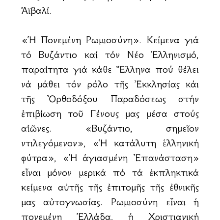
Ἀϊβαλί.
«Ἡ Πονεμένη Ρωμιοσύνη». Κείμενα γιά
τό Βυζάντιο καί τόν Νέο Ἑλληνισμό,
ἀπαραίτητα γιά κάθε Ἕλληνα πού θέλει
νά μάθει τόν ρόλο τῆς Ἐκκλησίας κάι
τῆς Ὀρθοδόξου Παραδόσεως στήν
ἐπιβίωση τοῦ Γένους μας μέσα στούς
αἰῶνες. «Βυζάντιο, σημεῖον
ἀντιλεγόμενον», «Ἡ ἀκατάλυτη ἑλληνική
φύτρα», «Ἡ ἁγιασμένη Ἐπανάσταση»
εἶναι μόνον μερικά ἀπό τά ἐκπληκτικά
κείμενα αὐτῆς τῆς ἐπιτομῆς τῆς ἐθνικῆς
μας αὐτογνωσίας. Ρωμιοσύνη εἶναι ἡ
πονεμένη Ἑλλάδα, ἡ Χριστιανική