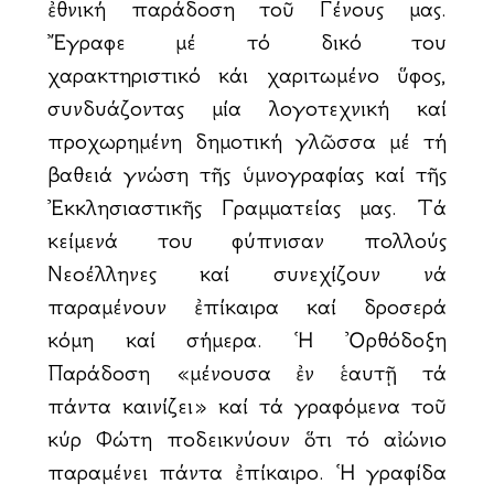
ἐθνική παράδοση τοῦ Γένους μας.
Ἔγραφε μέ τό δικό του
χαρακτηριστικό κάι χαριτωμένο ὕφος,
συνδυάζοντας μία λογοτεχνική καί
προχωρημένη δημοτική γλῶσσα μέ τή
βαθειά γνώση τῆς ὑμνογραφίας καί τῆς
Ἐκκλησιαστικῆς Γραμματείας μας. Τά
κείμενά του ἀφύπνισαν πολλούς
Νεοέλληνες καί συνεχίζουν νά
παραμένουν ἐπίκαιρα καί δροσερά
ἀκόμη καί σήμερα. Ἡ Ὀρθόδοξη
Παράδοση «μένουσα ἐν ἑαυτῇ τά
πάντα καινίζει» καί τά γραφόμενα τοῦ
κύρ Φώτη ἀποδεικνύουν ὅτι τό αἰώνιο
παραμένει πάντα ἐπίκαιρο. Ἡ γραφίδα