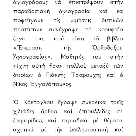
ἁγιογράφους νά ἐπιστρέψουν στήν
παραδοσιακή ἁγιογραφία καί νά
ἀποφεύγουν τίς μιμήσεις δυτικῶν
προτύπων συνέγραψε τό κορυφαῖο
ἔργο του, πού εἶναι τό βιβλίο
«Ἔκφρασις τῆς Ὁρθοδόξου
Ἁγιογραφίας». Μαθητές του στήν
τέχνη αὐτή ἧσαν πολλοί, μεταξύ τῶν
ὁποίων ὁ Γιάννης Τσαρούχης καί ὁ
Νίκος Ἐγγονόπουλος.
Ὁ Κόντογλου ἔγραψε συνολικά τρεῖς
χιλιάδες ἄρθρα καί ἐπιφυλλίδες σέ
ἐφημερίδεςς καί περιοδικά μέ θέματα
σχετικά μέ τήν ἐκκλησιαστική καί