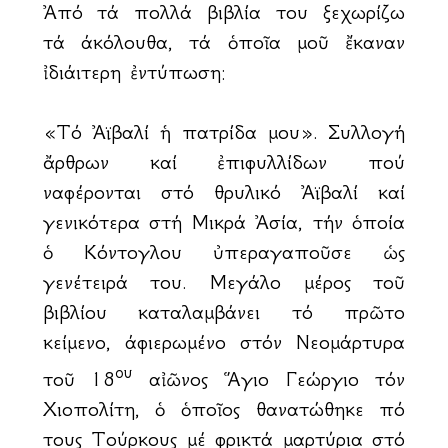
Ἀπό τά πολλά βιβλία του ξεχωρίζω
τά άκόλουθα, τά ὁποῖα μοῦ ἔκαναν
ἰδιάιτερη ἐντύπωση:
«Τό Ἀϊβαλί ἡ πατρίδα μου». Συλλογή
ἄρθρων καί ἐπιφυλλίδων πού
ἀναφέρονται στό θρυλικό Ἀϊβαλί καί
γενικότερα στή Μικρά Ἀσία, τήν ὁποία
ὁ Κόντογλου ὐπεραγαποῦσε ὡς
γενέτειρά του. Μεγάλο μέρος τοῦ
βιβλίου καταλαμβάνει τό πρῶτο
κείμενο, άφιερωμένο στόν Νεομάρτυρα
ου
τοῦ 18
αἰῶνος Ἅγιο Γεώργιο τόν
Χιοπολίτη, ὁ ὁποῖος θανατώθηκε ἀπό
τους Τούρκους μέ φρικτά μαρτύρια στό