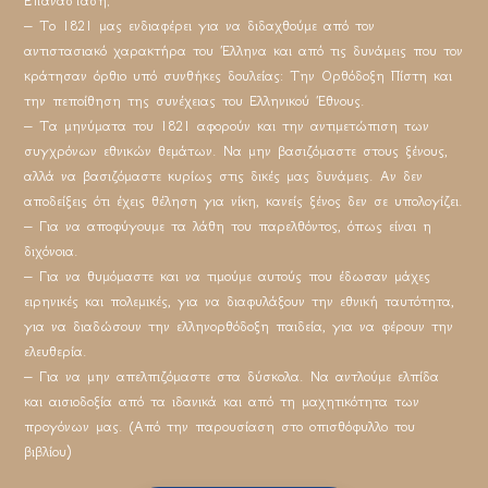
Επανάσταση;
– Το 1821 μας ενδιαφέρει για να διδαχθούμε από τον
αντιστασιακό χαρακτήρα του Έλληνα και από τις δυνάμεις που τον
κράτησαν όρθιο υπό συνθήκες δουλείας: Την Ορθόδοξη Πίστη και
την πεποίθηση της συνέχειας του Ελληνικού Έθνους.
– Τα μηνύματα του 1821 αφορούν και την αντιμετώπιση των
συγχρόνων εθνικών θεμάτων. Να μην βασιζόμαστε στους ξένους,
αλλά να βασιζόμαστε κυρίως στις δικές μας δυνάμεις. Αν δεν
αποδείξεις ότι έχεις θέληση για νίκη, κανείς ξένος δεν σε υπολογίζει.
– Για να αποφύγουμε τα λάθη του παρελθόντος, όπως είναι η
διχόνοια.
– Για να θυμόμαστε και να τιμούμε αυτούς που έδωσαν μάχες
ειρηνικές και πολεμικές, για να διαφυλάξουν την εθνική ταυτότητα,
για να διαδώσουν την ελληνορθόδοξη παιδεία, για να φέρουν την
ελευθερία.
– Για να μην απελπιζόμαστε στα δύσκολα. Να αντλούμε ελπίδα
και αισιοδοξία από τα ιδανικά και από τη μαχητικότητα των
προγόνων μας. (Από την παρουσίαση στο οπισθόφυλλο του
βιβλίου)