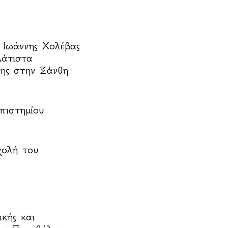
 Ιωάννης Χολέβας
λάτιστα
 της στην Ξάνθη
πιστημίου
χολή του
κής και