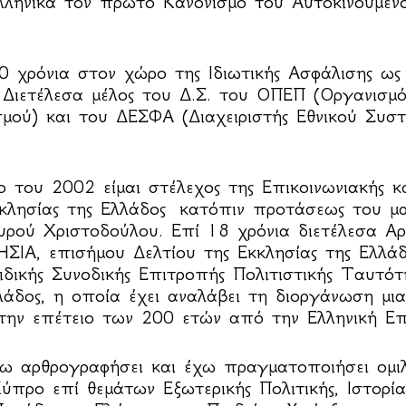
λληνικά τον πρώτο Κανονισμό του Αυτοκινουμέ
 χρόνια στον χώρο της Ιδιωτικής Ασφάλισης ως
 Διετέλεσα μέλος του Δ.Σ. του ΟΠΕΠ (Οργανισμ
σμού) και του ΔΕΣΦΑ (Διαχειριστής Εθνικού Συσ
 του 2002 είμαι στέλεχος της Επικοινωνιακής κ
κκλησίας της Ελλάδος κατόπιν προτάσεως του μ
υρού Χριστοδούλου. Επί 18 χρόνια διετέλεσα Αρ
ΣΙΑ, επισήμου Δελτίου της Εκκλησίας της Ελλάδ
ιδικής Συνοδικής Επιτροπής Πολιτιστικής Ταυτότ
λάδος, η οποία έχει αναλάβει τη διοργάνωση μια
την επέτειο των 200 ετών από την Ελληνική Ε
ω αρθρογραφήσει και έχω πραγματοποιήσει ομιλ
ύπρο επί θεμάτων Εξωτερικής Πολιτικής, Ιστορία