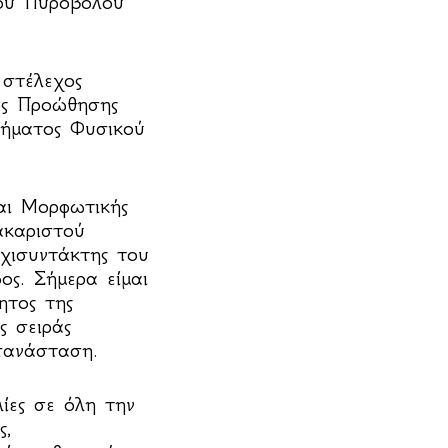
νου Πυροβόλου
 στέλεχος
ός Προώθησης
τήματος Φυσικού
αι Μορφωτικής
ακαριστού
χισυντάκτης του
ος. Σήμερα είμαι
ητος της
ς σειράς
πανάσταση.
ίες σε όλη την
ς,