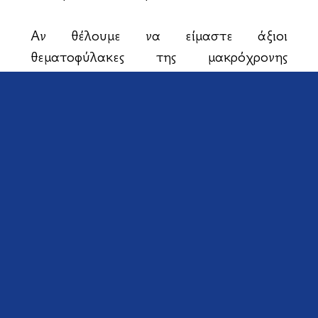
Αν θέλουμε να είμαστε άξιοι
θεματοφύλακες της μακρόχρονης
Ελληνικής κληρονομιάς και μέτοχοι της
Ελληνορθόδοξης οικουμενικότητας,
πρέπει να ενισχύσουμε τη διδασκαλία
των μαθημάτων με ηθικό, εθνικό και
πολιτιστικό περιεχόμενο, όπως είναι η
Ιστορία, η Ενιαία Ελληνική Γλώσσα
(Αρχαία και Νέα) και τα Ορθόδοξα
Θρησκευτικά. Γι’ αυτό πρέπει να μείνει
αναλλοίωτη κατά την επικείμενη
αναθεώρηση η διάταξη της
παραγράφου 2 του άρθρου 16, η
οποία ορίζει ότι: