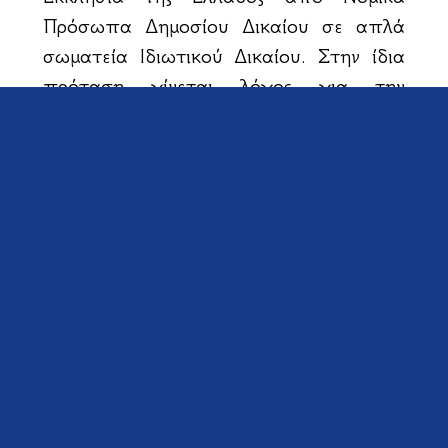
Πρόσωπα Δημοσίου Δικαίου σε απλά
σωματεία Ιδιωτικού Δικαίου. Στην ίδια
πρόταση γίνεται λόγος για την
καθιέρωση υποχρεωτικού πολιτικού
γάμου. Η ιερολογία του γάμου στην
Εκκλησία θα είναι προαιρετική. Σήμερα
είναι ισόκυροι για την πολιτεία και ο
εκκλησιαστικός και ο πολιτικός γάμος.
Αντιθέτως η Νέα Δημοκρατία στην
πρότασή της για Συνταγματική
Αναθεώρηση δεν περιλαμβάνει
προτάσεις για αλλαγή του θεσμικού
καθεστώτος, το οποίο αφορά τις
σχέσεις Εκκλησίας και Πολιτείας. Η Νέα