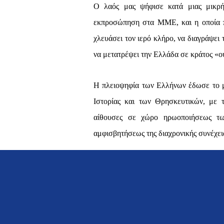
Ο λαός μας ψήφισε κατά μιας μικρή
εκπροσώπηση στα ΜΜΕ, και η οποία π
χλευάσει τον ιερό κλήρο, να διαγράψει
να μετατρέψει την Ελλάδα σε κράτος «ο
Η πλειοψηφία των Ελλήνων έδωσε το μή
Ιστορίας και των Θρησκευτικών, με 
αίθουσες σε χώρο ηρωοποιήσεως τω
αμφισβητήσεως της διαχρονικής συνέχει
Ο μέσος Έλληνας διαμαρτυρήθηκε για
τη μνήμη του Βορειοηπειρώτη αγωνιστή
Ποντιακής Γενοκτονίας.