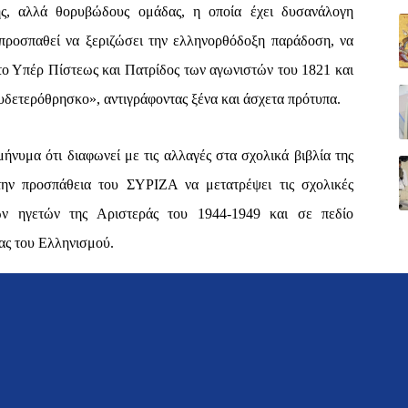
ς, αλλά θορυβώδους ομάδας, η οποία έχει δυσανάλογη
ροσπαθεί να ξεριζώσει την ελληνορθόδοξη παράδοση, να
 το Υπέρ Πίστεως και Πατρίδος των αγωνιστών του 1821 και
υδετερόθρησκο», αντιγράφοντας ξένα και άσχετα πρότυπα.
νυμα ότι διαφωνεί με τις αλλαγές στα σχολικά βιβλία της
την προσπάθεια του ΣΥΡΙΖΑ να μετατρέψει τις σχολικές
ν ηγετών της Αριστεράς του 1944-1949 και σε πεδίο
© 2021 konstantinosholevas.gr
ας του Ελληνισμού.
 την ασέβεια συγκεκριμένων εκπροσώπων του ΣΥΡΙΖΑ προς
 Κωνσταντίνου Κατσίφα και προς τη μνήμη των θυμάτων της