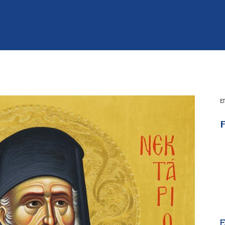
Ε
F
E