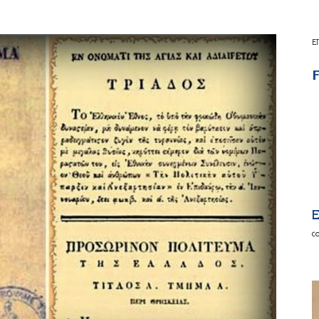
Ε
F
E
c