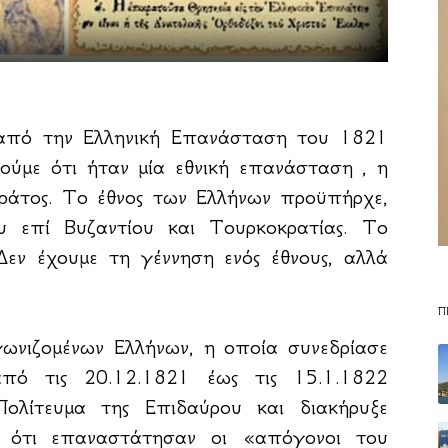
από την Ελληνική Επανάσταση του 1821
θούμε ότι ήταν μία εθνική επανάσταση , η
κράτος. Το έθνος των Ελλήνων προϋπήρχε,
 επί Βυζαντίου και Τουρκοκρατίας. Το
Δεν έχουμε τη γέννηση ενός έθνους, αλλά
Π
ωνιζομένων Ελλήνων, η οποία συνεδρίασε
πό τις 20.12.1821 έως τις 15.1.1822
ολίτευμα της Επιδαύρου και διακήρυξε
η ότι επαναστάτησαν οι «απόγονοι του