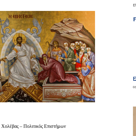
Ε
F
E
c
 Χολέβας – Πολιτικός Επιστήμων