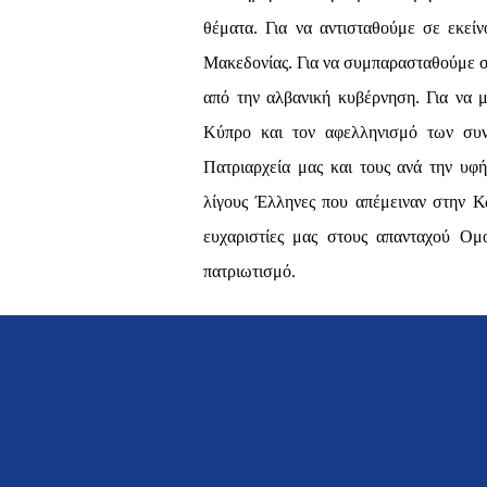
θέματα. Για να αντισταθούμε σε εκείν
Μακεδονίας. Για να συμπαρασταθούμε σ
από την αλβανική κυβέρνηση. Για να 
Κύπρο και τον αφελληνισμό των συν
Πατριαρχεία μας και τους ανά την υφ
λίγους Έλληνες που απέμειναν στην Κω
ευχαριστίες μας στους απανταχού Ομο
πατριωτισμό.
Θα αντλήσουμε δύναμη από το ελπιδοφ
μας την Ορθόδοξη Πίστη, τη διαχρονικ
στα σχέδια των αποδομητών της Παιδ
συγκρατημένη αισιοδοξία για το μέλλο
εθνικής κατάθλιψης, το οποίο επηρεάζ