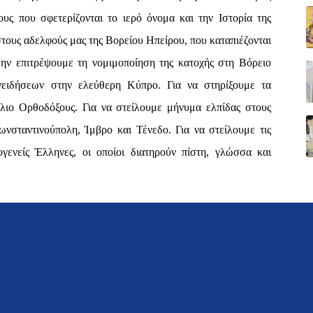
ους που σφετερίζονται το ιερό όνομα και την Ιστορία της
τους αδελφούς μας της Βορείου Ηπείρου, που καταπιέζονται
μην επιτρέψουμε τη νομιμοποίηση της κατοχής στη Βόρειο
ειδήσεων στην ελεύθερη Κύπρο. Για να στηρίξουμε τα
ήλιο Ορθοδόξους. Για να στείλουμε μήνυμα ελπίδας στους
νσταντινούπολη, Ίμβρο και Τένεδο. Για να στείλουμε τις
γενείς Έλληνες, οι οποίοι διατηρούν πίστη, γλώσσα και
© 2021 konstantinosholevas.gr
όρο μήνυμα της Αναστάσεως για να διδάξουμε στα παιδιά
ή γλώσσα μας και την Ιστορία του Ελληνισμού ανθιστάμενοι
είας και της εθνικής ταυτότητας. Θα καλλιεργήσουμε τη
ν της πατρίδας μας και δεν θα παρασυρθούμε από το κλίμα
ει όσους δεν έχουν γευθεί τα νάματα της Ελληνορθόδοξης