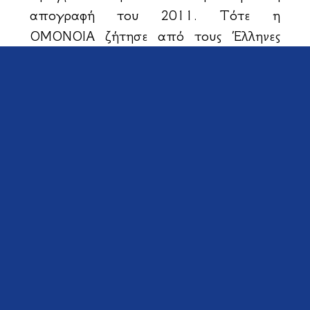
απογραφή του 2011. Τότε η
ΟΜΟΝΟΙΑ ζήτησε από τους Έλληνες
να μην λάβουν μέρος, διότι δεν
υπήρχαν εγγυήσεις αντικειμενικότητας.
Μάλιστα η ΟΜΟΝΟΙΑ είχε
διοργανώσει δική της απογραφή του
Ελληνισμού της Αλβανίας και ο
αριθμός
έφθασε στους 287.000
που
απογράφηκαν. Πιστεύω ότι οι Έλληνες
υπήκοοι Αλβανίας είναι περισσότεροι.
Πάντως δεν είναι τόσοι όσοι
εμφανίζονται στις επίσημες αλβανικές
απογραφές.
Οι Βλαχόφωνοι Έλληνες της Βορείου