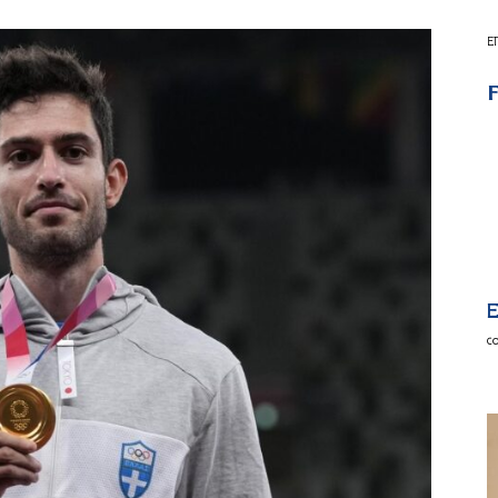
Ε
F
E
c