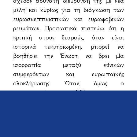
σχεδόν αδύνατη διεύρυνσή της με νέα
μέλη και κυρίως για τη διόγκωση των
ευρωσκεπτικιστικών και ευρωφοβικών
ρευμάτων. Προσωπικά πιστεύω ότι η
κριτική στους θεσμούς, όταν είναι
ιστορικά τεκμηριωμένη, μπορεί να
βοηθήσει την Ένωση να βρει μία
ισορροπία μεταξύ εθνικών
συμφερόντων και ευρωπαϊκής
ολοκλήρωσης. Όταν, όμως ο
σκεπτικισμός μετεξελίσσεται σε
ευρωφοβικές και ακραίες εθνικιστικές
απόψεις, τότε οι Βρυξέλλες πρέπει να
δώσουν άμεσες και πειστικές
απαντήσεις. Αν η Ε.Ε. δεν λειτουργήσει