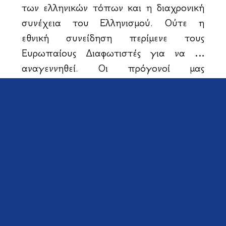
των ελληνικών τόπων και η διαχρονική
συνέχεια του Ελληνισμού. Ούτε η
εθνική συνείδηση περίμενε τους
Ευρωπαίους Διαφωτιστές για να …
αναγεννηθεί. Οι πρόγονοί μας
ουδέποτε έχασαν τη συνείδηση της
ταυτότητάς τους. Ιεροκήρυκες μιλούσαν
συνεχώς για Αρχαία Ελλάδα και για
Βυζαντινή Ρωμηοσύνη, σε κρυφά και
φανερά σχολεία τα παιδιά
διδάσκονταν αρχαίους συγγραφείς, ο
λαός διάβαζε μετά μανίας τη
«Φυλλάδα του Μεγαλέξανδρου». Οι
αρχαίοι Έλληνες ήσαν ζωγραφισμένοι
στον νάρθηκα πολλών ναών και η