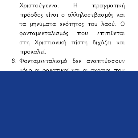
Χριστούγεννα. Η πραγματική
πρόοδος είναι ο αλληλοσεβασμός και
τα μηνύματα ενότητος του λαού. Ο
φονταμενταλισμός που επιτίθεται
στη Χριστιανική πίστη διχάζει και
προκαλεί.
Φονταμενταλισμό δεν αναπτύσσουν
μόνο οι φανατικοί και οι ακραίοι που
επικαλούνται μία θρησκεία. Η
Ιστορία έχει αποδείξει ότι
φονταμενταλιστικές τάσεις
αναπτύχθηκαν και από αντιπάλους
των θρησκειών. Θυμίζω την
αντιχριστιανική προπαγάνδα της
Γαλλικής Επαναστάσεως, η οποία