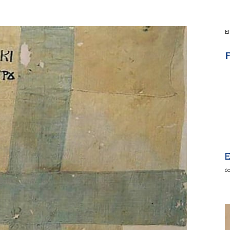
Ε
F
E
c