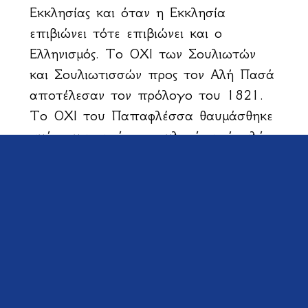
Εκκλησίας και όταν η Εκκλησία
επιβιώνει τότε επιβιώνει και ο
Ελληνισμός. Το ΟΧΙ των Σουλιωτών
και Σουλιωτισσών προς τον Αλή Πασά
αποτέλεσαν τον πρόλογο του 1821.
Το ΟΧΙ του Παπαφλέσσα θαυμάσθηκε
ακόμη και από τον σκληρό αντίπαλό
του, τον Αιγύπτιο Ιμπραήμ. ΤΟ ΟΧΙ
των Μεσολογγιτών και η συγκινητική
Έξοδός τους παρακίνησαν διαδηλώσεις
φοιτητών στην Αγγλία και στη Γαλλία
και θυελλώδεις συζητήσεις υπέρ του
ελληνικού Αγώνα στα ευρωπαϊκά
Κοινοβούλια.