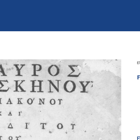
Ε
F
E