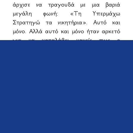
άρχισε να τραγουδά με μια βαριά
μεγάλη φωνή: «Τη Υπερμάχω
Στρατηγώ τα νικητήρια». Αυτό και
μόνο. Αλλά αυτό και μόνο ήταν αρκετό
για να καταλάβει κανείς πως ο
πόλεμος τούτος δεν ήταν σημερινός
ούτε χτεσινός. Ήταν ο αιώνιος πόλεμος
της Ελλάδας όλων των καιρών για την
ανθρώπινη αξία».
Οι φαντάροι μας, που αγωνίσθηκαν με
επιτυχία το 1940 κατά των Ιταλών,
την εικόνα της Παναγίας είχαν στην
τσέπη τους ή στο αντίσκηνό τους.
Αυτό δεν το γνωρίζουν οι ανιστόρητοι;