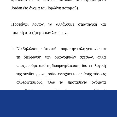
Jordan
(το όνομα του Ιορδάνη ποταμού).
Προτείνω, λοιπόν, να αλλάξουμε στρατηγική και
τακτική στο ζήτημα των Σκοπίων.
Να δηλώσουμε ότι επιθυμούμε την καλή γειτονία και
τη διεύρυνση των οικονομικών σχέσων, αλλά
αποχωρούμε από τη διαπραγμάτευση, διότι η λογική
της σύνθετης ονομασίας ενισχύει τους πάσης φύσεως
αλυτρωτισμούς. Όλα τα προταθέντα ονόματα
προσβάλλουν την Ιστορία και την Εθνική
Αξιοπρέπεια του Ελληνισμού.
Να ζητήσουμε να διεξαχθεί αντικειμενική απογραφή
στο κράτος των Σκοπίων, υπό την αιγίδα του ΟΗΕ ή