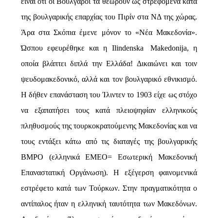
είναι ότι οι Βούλγαροι τα θεωρούν ως στρεφόμενα κατά
της βουλγαρικής επαρχίας του Πιρίν στα ΝΔ της χώρας.
Άρα στα Σκόπια έμενε μόνον το «Νέα Μακεδονία».
Ώσπου εφευρέθηκε και η
Ilindenska
Makedonija
, η
οποία βλάπτει διπλά την Ελλάδα! Δικαιώνει και τοιν
ψευδομακεδονικό, αλλά και τον βουλγαρικό εθνικισμό.
Η δήθεν επανάσταση του Ίλιντεν το 1903 είχε ως στόχο
να εξαπατήσει τους κατά πλειοψηφίαν ελληνικούς
πληθυσμούς της τουρκοκρατούμενης Μακεδονίας και να
τους εντάξει κάτω από τις διαταγές της βουλγαρικής
ΒΜΡΟ (ελληνικά ΕΜΕΟ= Εσωτερική Μακεδονική
Επαναστατική Οργάνωση). Η εξέγερση φαινομενικά
εστρέφετο κατά των Τούρκων. Στην πραγματικότητα ο
αντίπαλος ήταν η ελληνική ταυτότητα των Μακεδόνων.