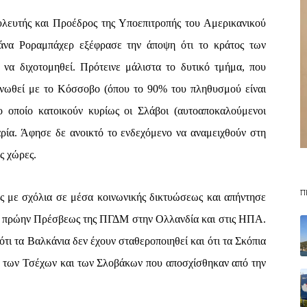
λευτής και Προέδρος της Υποεπιτροπής του Αμερικανικού
να Ροραμπάχερ εξέφρασε την άποψη ότι το κράτος των
 να διχοτομηθεί. Πρότεινε μάλιστα το δυτικό τμήμα, που
 ενωθεί με το Κόσσοβο (όπου το 90% του πληθυσμού είναι
ο οποίο κατοικούν κυρίως οι Σλάβοι (αυτοαποκαλούμενοι
ρία. Άφησε δε ανοικτό το ενδεχόμενο να αναμειχθούν στη
ς χώρες.
Π
ες με σχόλια σε μέσα κοινωνικής δικτυώσεως και απήντησε
φ, πρώην Πρέσβεως της ΠΓΔΜ στην Ολλανδία και στις ΗΠΑ.
τι τα Βαλκάνια δεν έχουν σταθεροποιηθεί και ότι τα Σκόπια
α των Τσέχων και των Σλοβάκων που αποσχίσθηκαν από την