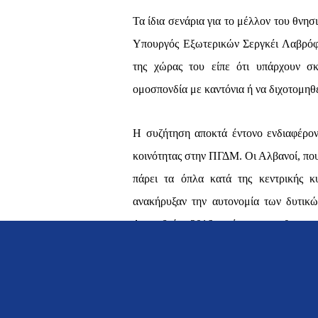
Τα ίδια σενάρια για το μέλλον του θνησ
Υπουργός Εξωτερικών Σεργκέι Λαβρόφ
της χώρας του είπε ότι υπάρχουν σ
ομοσπονδία με καντόνια ή να διχοτομη
Η συζήτηση αποκτά έντονο ενδιαφέρο
κοινότητας στην ΠΓΔΜ. Οι Αλβανοί, πο
πάρει τα όπλα κατά της κεντρικής κ
ανακήρυξαν την αυτονομία των δυτικώ
Δεκεμβρίου 2016 κατέστησαν ρυθμιστικ
συνεχή συνεννόηση με την κυβέρνηση
ζητούν να αναγνωρισθούν ως ισότι
ψευδομακεδόνες, να αλλάξουν τα εθνικ
Ελλάδα για το όνομα.