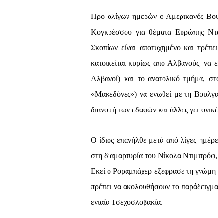
Προ ολίγων ημερών ο Αμερικανός Βου
Κογκρέσσου για θέματα Ευρώπης Ντά
Σκοπίων είναι αποτυχημένο και πρέπει
κατοικείται κυρίως από Αλβανούς, να
Αλβανοί) και το ανατολικό τμήμα, στ
«Μακεδόνες») να ενωθεί με τη Βουλγα
διανομή των εδαφών και άλλες γειτονικέ
Ο ίδιος επανήλθε μετά από λίγες ημέρ
στη διαμαρτυρία του Νίκολα Ντιμιτρό
Εκεί ο Ροραμπάχερ εξέφρασε τη γνώμη ό
πρέπει να ακολουθήσουν το παράδειγμ
ενιαία Τσεχοσλοβακία.