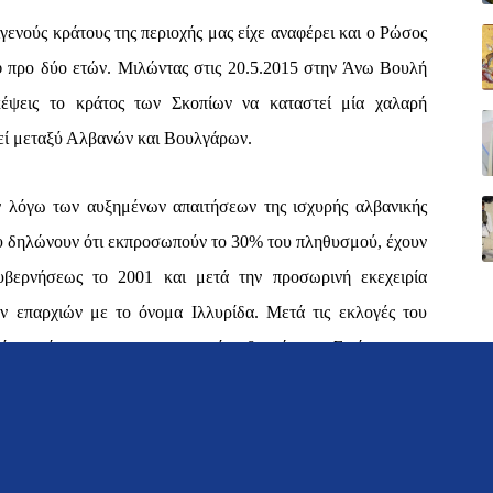
ιγενούς κράτους της περιοχής μας είχε αναφέρει και ο Ρώσος
 προ δύο ετών. Μιλώντας στις 20.5.2015 στην Άνω Βουλή
κέψεις το κράτος των Σκοπίων να καταστεί μία χαλαρή
θεί μεταξύ Αλβανών και Βουλγάρων.
ν λόγω των αυξημένων απαιτήσεων της ισχυρής αλβανικής
υ δηλώνουν ότι εκπροσωπούν το 30% του πληθυσμού, έχουν
υβερνήσεως το 2001 και μετά την προσωρινή εκεχειρία
© 2021 konstantinosholevas.gr
ν επαρχιών με το όνομα Ιλλυρίδα. Μετά τις εκλογές του
ός παράγων για τον σχηματισμό κυβερνήσεως. Σε άμεση και
 των Τιράνων τα τέσσερα αλβανικά κόμματα των Σκοπίων
μη και συγκυβερνώσα εθνότητα μαζί με τους Σλάβους
ά σύμβολα της χώρας και να μετάσχουν στο διάλογο με την