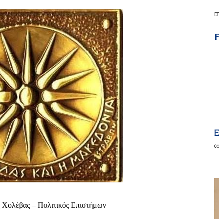
Ε
F
E
c
 Χολέβας – Πολιτικός Επιστήμων