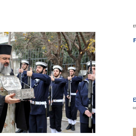
Ε
F
E
c