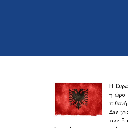
Η Ευρω
η ώρα 
πιθανή
Δεν γν
των Επ