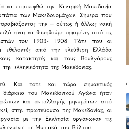
ία να επισκεφθώ την Κεντρική Μακεδονία
οπάτια των Μακεδονομάχων. Σήμερα που
παραβιάζοντας την – ούτως ή άλλως κακή
λό είναι να θυμηθούμε ορισμένες από τις
νιστών του 1903- 1908. Τότε που οι
οι εθελοντές από την ελεύθερη Ελλάδα
κους κατακτητές και τους Βουλγάρους
ν την ελληνικότητα της Μακεδονίας.
τύ. Και τότε και τώρα σημαντικός
Π
τη διάρκεια του Μακεδονικού Αγώνα ήταν
νθρώπων και ανταλλαγής μηνυμάτων από
κεί, στην πρωτεύουσα της Μακεδονίας, οι
ργασία με την Εκκλησία οργάνωναν τις
υλαγμένα τα Μυστικά του Βάλτου.