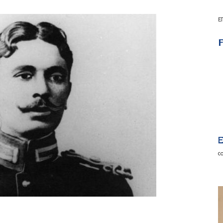
Ε
F
E
c