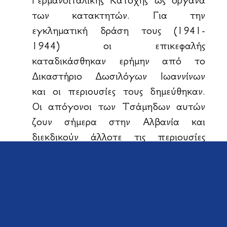
Γερμανοϊταλικής Κατοχής ως όργανα
των κατακτητών. Για την
εγκληματική δράση τους (1941-
1944) οι επικεφαλής
καταδικάσθηκαν ερήμην από το
Δικαστήριο Δωσιλόγων Ιωαννίνων
και οι περιουσίες τους δημεύθηκαν.
Οι απόγονοι των Τσάμηδων αυτών
ζουν σήμερα στην Αλβανία και
διεκδικούν άλλοτε τις περιουσίες
τους και άλλοτε τα εδάφη της
ελληνικής Ηπείρου. Τον Φεβρουάριο
του 2016 κατέθεσαν προσφυγή στο
Διεθνές Δικαστήριο της Χάγης.
Βλάχοι
. Πρόκειται για ακραιφνείς