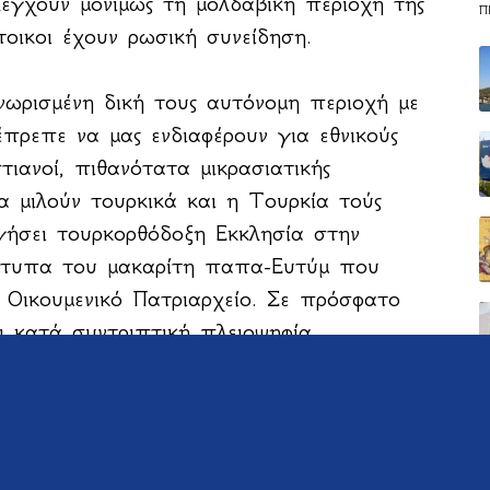
λέγχουν μονίμως τη μολδαβική περιοχή της
Π
τοικοι έχουν ρωσική συνείδηση.
νωρισμένη δική τους αυτόνομη περιοχή με
έπρεπε να μας ενδιαφέρουν για εθνικούς
στιανοί, πιθανότατα μικρασιατικής
α μιλούν τουρκικά και η Τουρκία τούς
γήσει τουρκορθόδοξη Εκκλησία στην
τυπα του μακαρίτη παπα-Ευτύμ που
© 2021 konstantinosholevas.gr
Οικουμενικό Πατριαρχείο. Σε πρόσφατο
ι κατά συντριπτική πλειοψηφία
 στην Ευρωπαϊκή Ενωση, προτιμώντας την
την οποία προωθούν η Ρωσία και η
ι, αλλά προβλέπω ότι η μισή Μολδαβία
αι η άλλη μισή (Γκαγκαουζία και