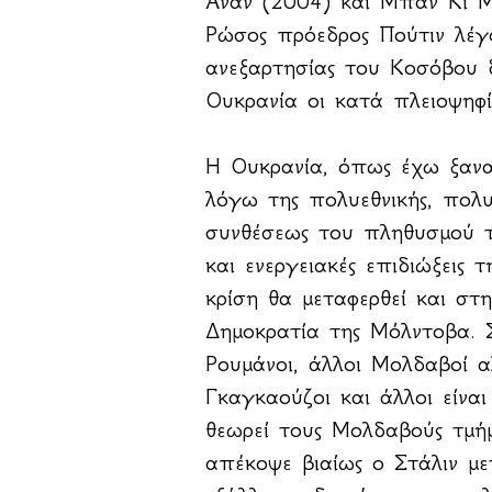
Ανάν (2004) και Μπαν Κι Μ
Ρώσος πρόεδρος Πούτιν λέγο
ανεξαρτησίας του Κοσόβου 
Ουκρανία οι κατά πλειοψηφί
Η Ουκρανία, όπως έχω ξαναγ
λόγω της πολυεθνικής, πολυ
συνθέσεως του πληθυσμού τ
και ενεργειακές επιδιώξεις 
κρίση θα μεταφερθεί και στ
Δημοκρατία της Μόλντοβα. 
Ρουμάνοι, άλλοι Μολδαβοί α
Γκαγκαούζοι και άλλοι είνα
θεωρεί τους Μολδαβούς τμήμ
απέκοψε βιαίως ο Στάλιν με