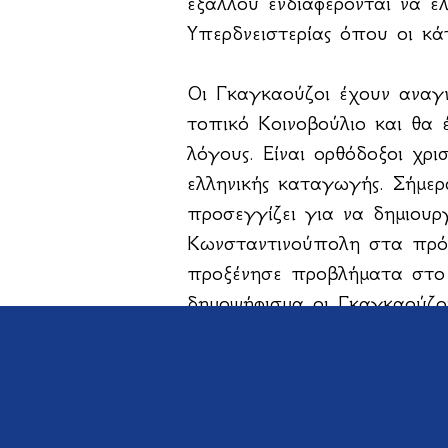
εξάλλου ενδιαφέρονται να ε
Υπερδνειστερίας όπου οι κά
Οι Γκαγκαούζοι έχουν αναγ
τοπικό Κοινοβούλιο και θα 
λόγους. Είναι ορθόδοξοι χρι
ελληνικής καταγωγής. Σήμερ
προσεγγίζει για να δημιουρ
Κωνσταντινούπολη στα πρό
προξένησε προβλήματα στο 
δημοψήφισμα οι Γκαγκαούζο
απέρριψαν την ένταξή τους
Ευρασιατική Κοινή Αγορά, 
Λευκορωσία. Δεν το εύχομα
θα ενωθεί με τη Ρουμανία κ