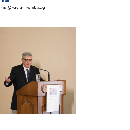
mail
ontact@konstantinosholevas.gr