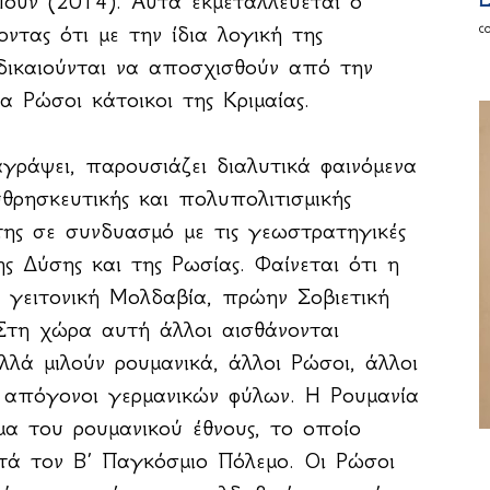
ουν (2014). Αυτά εκμεταλλεύεται ο
E
c
ντας ότι με την ίδια λογική της
δικαιούνται να αποσχισθούν από την
α Ρώσοι κάτοικοι της Κριμαίας.
ράψει, παρουσιάζει διαλυτικά φαινόμενα
θρησκευτικής και πολυπολιτισμικής
ης σε συνδυασμό με τις γεωστρατηγικές
της Δύσης και της Ρωσίας. Φαίνεται ότι η
η γειτονική Μολδαβία, πρώην Σοβιετική
Στη χώρα αυτή άλλοι αισθάνονται
λλά μιλούν ρουμανικά, άλλοι Ρώσοι, άλλοι
ι απόγονοι γερμανικών φύλων. Η Ρουμανία
α του ρουμανικού έθνους, το οποίο
τά τον Β΄ Παγκόσμιο Πόλεμο. Οι Ρώσοι