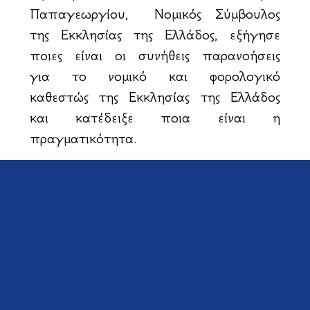
Παπαγεωργίου, Νομικός Σύμβουλος
της Εκκλησίας της Ελλάδος, εξήγησε
ποιες είναι οι συνήθεις παρανοήσεις
για το νομικό και φορολογικό
καθεστώς της Εκκλησίας της Ελλάδος
και κατέδειξε ποια είναι η
πραγματικότητα.
Ο κ. Θ. Παπαγεωργίου τόνισε ότι δεν
πρέπει να αφαιρεθεί το Προοίμιο του
Συντάγματος με την επίκληση της
Αγίας Τριάδος, διότι παραπέμπει
στους αγωνιστές και στις
Εθνοσυνελεύσεις του 1821 και
αποδεικνύει ότι υπήρχε Έθνος πριν