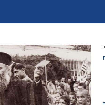
Ε
F
E