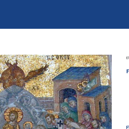
Ε
F
E