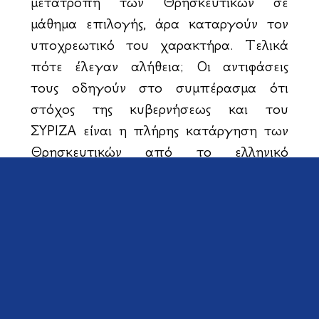
μετατροπή των Θρησκευτικών σε
μάθημα επιλογής, άρα καταργούν τον
υποχρεωτικό του χαρακτήρα. Τελικά
πότε έλεγαν αλήθεια; Οι αντιφάσεις
τους οδηγούν στο συμπέρασμα ότι
στόχος της κυβερνήσεως και του
ΣΥΡΙΖΑ είναι η πλήρης κατάργηση των
Θρησκευτικών από το ελληνικό
σχολείο. Φυσικά θα πρέπει να
περιμένουμε και την απόφαση του
Συμβουλίου της Επικρατείας, όπου
εκδικάσθηκε στις 13.1.2017 η
προσφυγή γονέων και θεολόγων κατά
των μεταλλαγμένων Θρησκευτικών του
κ. Φίλη και του ΙΕΠ.