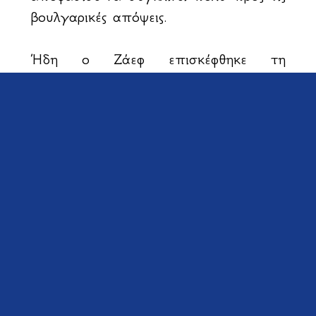
βουλγαρικές απόψεις.
Ήδη ο Ζάεφ επισκέφθηκε τη
Βουλγαρία και προσκύνησε το άγαλμα
του Τσάρου Σαμουήλ, τον οποίο μέχρι
τώρα οι Σκοπιανοί θεωρούσαν
«Μακεδόνα». Τα φιλοβουλγαρικά
ανοίγματα του σκοπιανού
πρωθυπουργού Ζάεφ έχουν ενοχλήσει
τους ακραίους ψευδομακεδόνες, οι
οποίοι δηλώνουν: «Αν δεχθούμε τον
κοινό εορτασμό του Ίλιντεν, τότε
σημαίνει ότι είμαστε Βούλγαροι και όχι
«Μακεδόνες».