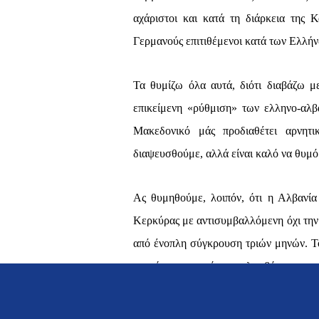
αχάριστοι και κατά τη διάρκεια της 
Γερμανούς επιτιθέμενοι κατά των Ελλήν
Τα θυμίζω όλα αυτά, διότι διαβάζω μ
επικείμενη «ρύθμιση» των ελληνο-αλ
Μακεδονικό μάς προδιαθέτει αρνητ
διαψευσθούμε, αλλά είναι καλό να θυμό
Ας θυμηθούμε, λοιπόν, ότι η Αλβανί
Κερκύρας με αντισυμβαλλόμενη όχι την
από ένοπλη σύγκρουση τριών μηνών. Τ
εποχής, στις οποίες περιλαμβάνονταν η
αλβανικού κράτους. Με τη διεθνή αυτ
του πληθυσμού των Νοτίων Νομών, δ