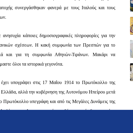
Κατοχής συνεργάσθηκαν φανερά με τους Ιταλούς και τους
ων.
ε ανησυχία κάποιες δημοσιογραφικές πληροφορίες για την
βανικών σχέσεων. Η κακή συμφωνία των Πρεσπών για το
ικά και για τη συμφωνία Αθηνών-Τιράνων. Μακάρι να
μαστε όλοι τα ιστορικά γεγονότα.
α έχει υπογράψει στις 17 Μαΐου 1914 το Πρωτόκολλο της
 Ελλάδα, αλλά την κυβέρνηση της Αυτονόμου Ηπείρου μετά
© 2021 konstantinosholevas.gr
ο Πρωτόκολλο υπεγράφη και από τις Μεγάλες Δυνάμεις της
 Ιταλία και η Αυστρουγγαρία, οι δύο προστάτιδες του νέου
ή συμφωνία η Αλβανία αναγνώριζε τον ελληνικό χαρακτήρα
ηλαδή των περιοχών Αργυροκάστρου και Κορυτσάς, και