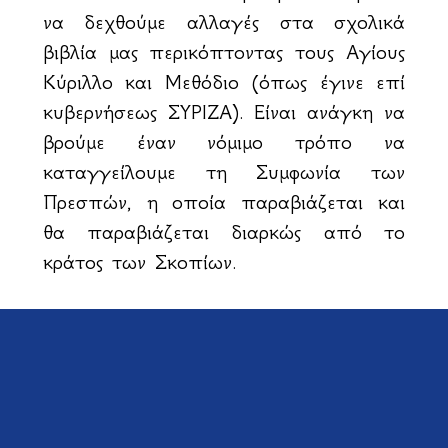
να δεχθούμε αλλαγές στα σχολικά
βιβλία μας περικόπτοντας τους Αγίους
Κύριλλο και Μεθόδιο (όπως έγινε επί
κυβερνήσεως ΣΥΡΙΖΑ). Είναι ανάγκη να
βρούμε έναν νόμιμο τρόπο να
καταγγείλουμε τη Συμφωνία των
Πρεσπών, η οποία παραβιάζεται και
θα παραβιάζεται διαρκώς από το
κράτος των Σκοπίων.
Η Ήπειρος ήταν ενιαία και είχε
πλειοψηφία ελληνικού πληθυσμού κατά
τη διάρκεια της Τουρκοκρατίας. Τα
σύνορα του 1913 χώρισαν τη Βόρειο
Ήπειρο και την παραχώρησαν στην