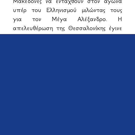
Μακεδόνες να ενταχθούν στον αγώνα
υπέρ του Ελληνισμού μιλώντας τους
για τον Μέγα Αλέξανδρο. Η
απελευθέρωση της Θεσσαλονίκης έγινε
στις 26 Οκτωβρίου 1912, ημέρα
μνήμης του Πολιούχου της, του Αγίου
Δημητρίου του Μυροβλήτη, ο οποίος
και στα βυζαντινά χρόνια έσωζε την
πατρίδα του από τις εχθρικές
η
επιθέσεις. Η 28
Οκτωβρίου είναι
αφιερωμένη στην Παναγία Αγία Σκέπη,
διότι στις μάχες των
Βορειοηπειρωτικών βουνών οι
στρατιώτες μας έβλεπαν την Υπέρμαχο
Στρατηγό να τούς προστατεύει.