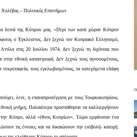
 Χολέβας – Πολιτικός Επιστήμων
 τα δεινά της Κύπρου μας. «Περί των κατά χώραν Κύπρον
όφυτος ο Έγκλειστος. Δεν ξεχνώ τον Κυπριακό Ελληνισμό,
Αττίλα στις 20 Ιουλίου 1974. Δεν ξεχνώ τη διχόνοια που
ι στην εθνική καταστροφή. Δεν ξεχνώ τους αγνοουμένους,
α νεκροταφεία, τους εγκλωβισμένους, τα κατεχόμενα εδάφη
Π
πιτύχει, λενε, η επαναπροσέγγιση με τους Τουρκοκυπρίους.
 εθνική μνήμη. Παλαιότερα προσπάθησαν να καλλιεργήσουν
 στην Κύπρο, αλλά «έθνος Κυπρίων». Τώρα εμφάνισαν ένα
ώσουν τις έννοιες και να δικαιώσουν την εισβολή- κατοχή.
ων της ελεύθερης Κύπρου το απέρριψε.