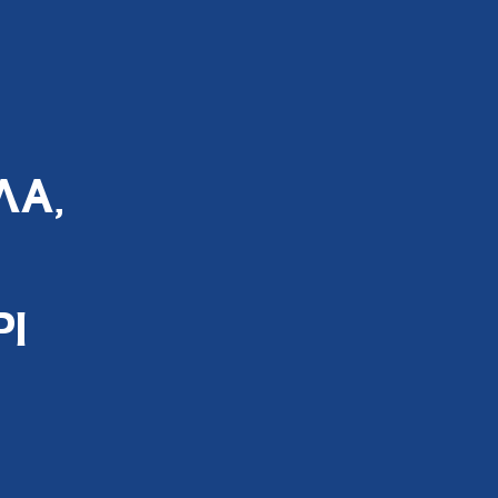
ΛΑ,
Ι