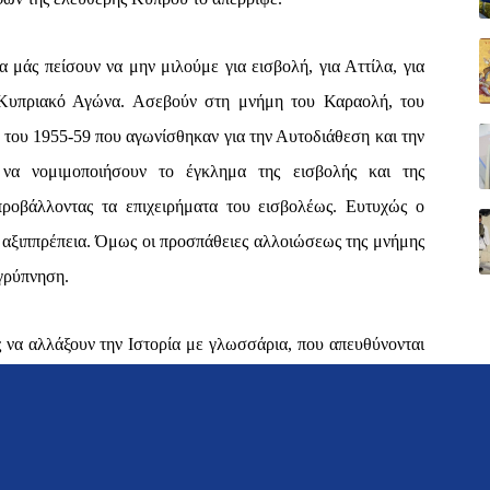
 μάς πείσουν να μην μιλούμε για εισβολή, για Αττίλα, για
 Κυπριακό Αγώνα. Ασεβούν στη μνήμη του Καραολή, του
 του 1955-59 που αγωνίσθηκαν για την Αυτοδιάθεση και την
να νομιμοποιήσουν το έγκλημα της εισβολής και της
 προβάλλοντας τα επιχειρήματα του εισβολέως. Ευτυχώς ο
 αξιππρέπεια. Όμως οι προσπάθειες αλλοιώσεως της μνήμης
αγρύπνηση.
© 2021 konstantinosholevas.gr
να αλλάξουν την Ιστορία με γλωσσάρια, που απευθύνονται
Στην περίπτωση της Μακεδονίας η προσπάθεια έγινε με
χολεία ώστε η επόμενη γενιά να μην γνωριζει σχεδόν τίποτε
ορία των Ελλήνων Μακεδόνων. Στα τρία χρόνια που κυβερνά
τον Μέγα Αλέξανδρο, κόπηκε τελείως το κεφάλαιο για τον