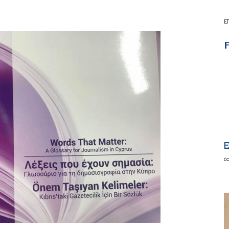
Ε
F
E
c