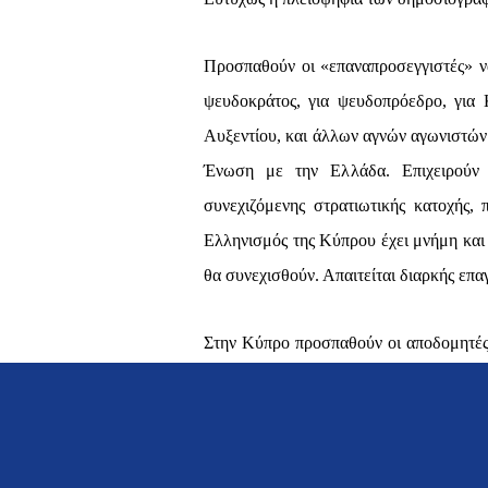
Προσπαθούν οι «επαναπροσεγγιστές» να
ψευδοκράτος, για ψευδοπρόεδρο, για
Αυξεντίου, και άλλων αγνών αγωνιστών
Ένωση με την Ελλάδα. Επιχειρούν 
συνεχιζόμενης στρατιωτικής κατοχής,
Ελληνισμός της Κύπρου έχει μνήμη και
θα συνεχισθούν. Απαιτείται διαρκής επ
Στην Κύπρο προσπαθούν οι αποδομητές 
σε δημοσιογράφους- προς το παρόν. 
διαφορετικό τρόπο. Ξεκίνησαν από τα σ
για την μακρόχρονη και δοξασμένη ιστ
ο ΣΥΡΙΖΑ περιορίσθηκαν οι αναφορές σ