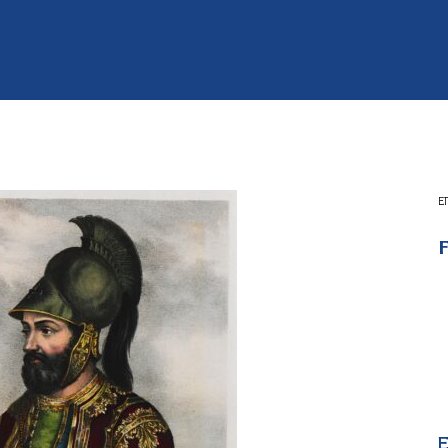
Ε
F
E