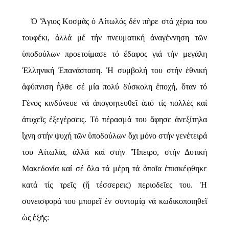
Ὁ Ἅγιος Κοσμᾶς ὁ Αἰτωλός δέν πῆρε στά χέρια του
τουφέκι, ἀλλά μέ τήν πνευματική ἀναγέννηση τῶν
ὑποδούλων προετοίμασε τό ἔδαφος γιά τήν μεγάλη
Ἑλληνική Ἐπανάσταση. Ἡ συμβολή του στήν ἐθνική
ἀφύπνιση ἦλθε σέ μία πολύ δύσκολη ἐποχή, ὄταν τό
Γένος κινδύνευε νά ἀπογοητευθεῖ ἀπό τίς πολλές καί
ἀτυχεῖς ἐξεγέρσεις. Τό πέρασμά του ἄφησε ἀνεξίτηλα
ἴχνη στήν ψυχή τῶν ὑποδούλων ὄχι μόνο στήν γενέτειρά
του Αἰτωλία, ἀλλά καί στήν Ἤπειρο, στήν Δυτική
Μακεδονία καί σέ ὅλα τά μέρη τά ὁποῖα ἐπισκέφθηκε
κατά τίς τρεῖς (ἤ τέσσερεις) περιοδεῖες του. Ἡ
συνεισφορά του μπορεῖ ἐν συντομίᾳ νά κωδικοποιηθεῖ
ὡς ἑξῆς: