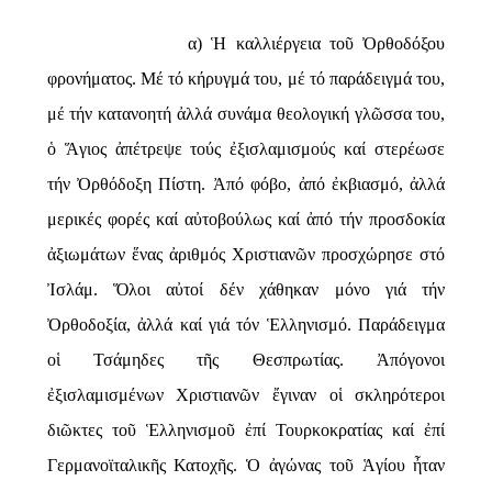
α)
Ἡ καλλιέργεια τοῦ Ὀρθοδόξου
φρονήματος
. Μέ τό κήρυγμά του, μέ τό παράδειγμά του,
μέ τήν κατανοητή ἀλλά συνάμα θεολογική γλῶσσα του,
ὁ Ἅγιος ἀπέτρεψε τούς ἐξισλαμισμούς καί στερέωσε
τήν Ὀρθόδοξη Πίστη. Ἀπό φόβο, ἀπό ἐκβιασμό, ἀλλά
μερικές φορές καί αὐτοβούλως καί ἀπό τήν προσδοκία
ἀξιωμάτων ἕνας ἀριθμός Χριστιανῶν προσχώρησε στό
Ἰσλάμ. Ὅλοι αὐτοί δέν χάθηκαν μόνο γιά τήν
Ὀρθοδοξία, ἀλλά καί γιά τόν Ἑλληνισμό. Παράδειγμα
οἱ Τσάμηδες τῆς Θεσπρωτίας. Ἀπόγονοι
ἐξισλαμισμένων Χριστιανῶν ἔγιναν οἱ σκληρότεροι
διῶκτες τοῦ Ἑλληνισμοῦ ἐπί Τουρκοκρατίας καί ἐπί
Γερμανοϊταλικῆς Κατοχῆς. Ὁ ἀγώνας τοῦ Ἁγίου ἦταν