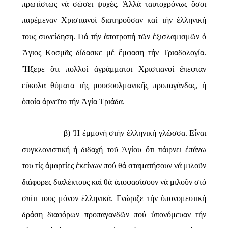
πρωτίστως νά σώσει ψυχές. Ἀλλά ταυτοχρόνως ὅσοι
παρέμεναν Χριστιανοί διατηροῦσαν καί τήν ἑλληνική
τους συνείδηση. Γιά τήν ἀποτροπή τῶν ἐξισλαμισμῶν ὁ
Ἅγιος Κοσμᾶς δίδασκε μέ ἔμφαση τήν Τριαδολογία.
Ἤξερε ὅτι πολλοί ἀγράμματοι Χριστιανοί ἔπεφταν
εὔκολα θύματα τῆς μουσουλμανικῆς προπαγάνδας, ἠ
ὁποία ἀρνεῖτο τήν Ἁγία Τριάδα.
β)
Ἡ ἐμμονή στήν ἑλληνική γλῶσσα
. Εἶναι
συγκλονιστική ἡ διδαχή τοῦ Ἁγίου ὅτι πάιρνει ἐπάνω
του τίς ἁμαρτίες ἐκείνων πού θά σταματήσουν νά μιλοῦν
διάφορες διαλέκτους καί θά ἀποφασίσουν νά μιλοῦν στό
σπίτι τους μόνον ἑλληνικά. Γνώριζε τήν ὑπονομευτική
δράση διαφόρων προπαγανδῶν πού ὑπονόμευαν τήν