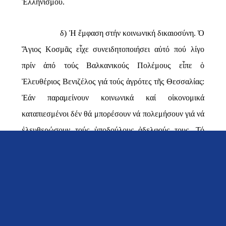
Ἑλληνισμοῦ.
δ)
Ἡ ἔμφαση στήν κοινωνική δικαιοσύνη
. Ὁ
Ἅγιος Κοσμᾶς εἶχε συνειδητοποιήσει αὐτό πού λίγο
πρίν ἀπό τούς Βαλκανικούς Πολέμους εἶπε ὁ
Ἐλευθέριος Βενιζέλος γιά τούς ἀγρότες τῆς Θεσσαλίας:
Ἐάν παραμείνουν κοινωνικά καί οἰκονομικά
καταπιεσμένοι δέν θά μπορέσουν νά πολεμήσουν γιά νά
ἐλευθερώσουν τούς ὑποδούλους ἀδελφούς τους. Τό
κήρυγμα τοῦ Ἁγίου ὑπέρ τῆς κοινωνικῆς δικαιοσύνης,
ὑπέρ τῶν δικαιωμάτων τῶν γυναικῶν, κατά τῆς
πλεονεξίας καί τῆς ἀδικίας, ὑπέρ τῆς σφυρηλατήσεως
τῶν κοινοτικῶν δεσμῶν καί τῆς ἀλληλεγγύης, βοήθησε
τήν ψυχική ἑνότητα τῶν Ρωμηῶν καί συνετέλεσε στήν