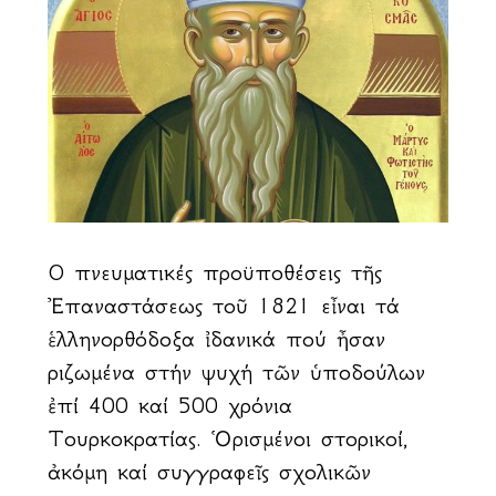
Οἱ πνευματικές προϋποθέσεις τῆς
Ἐπαναστάσεως τοῦ 1821 εἶναι τά
ἑλληνορθόδοξα ἰδανικά πού ἦσαν
ριζωμένα στήν ψυχή τῶν ὑποδούλων
ἐπί 400 καί 500 χρόνια
Τουρκοκρατίας. Ὁρισμένοι ἱστορικοί,
ἀκόμη καί συγγραφεῖς σχολικῶν