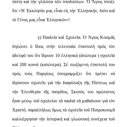
πίστη καί τήν γλῶσσα τῶν ὑποδούλων. Ὁ Ἅγιος τόνιζε
ὅτι «Ἡ Ἐκκλησία μας εἶναι εἰς τήν Ἑλληνικήν, διότι καί
τό Γένος μας εἶναι Ἑλληνικόν»!
γ)
Παιδεία καί Σχολεῖα
. Ὁ Ἅγιος Κοσμᾶς
δηλώνει ὁ ἴδιος στήν τελευταία ἐπιστολή πρός τόν
ἀδελφό του ὅτι ἵδρυσε 10 ἑλληνικά (ἀνώτερα ) σχολεῖα
καί 200 κοινά (κατώτερα). Σέ σωζόμενη ἐπιστολή του
πρός τούς Παργίους ὑπογραμμίζει ὅτι πρέπει νά
ἱδρύσουν σχολεῖο γιά τήν διαφύλαξη τῆς Πίστεως καί
τήν Ἐλευθερία τῆς πατρίδος. Σκοπός του πρώτιστος
ἦταν μέσῳ τοῦ σχολείου τά παιδιά νά μαθαίνουν γιά τόν
Χριστό, παραλλήλως ὅμως τά σχολεῖα τοῦ Πατροκοσμᾶ
καλλιέργησαν τήν ἱστορική καί γλωσσική συνέχεια τοῦ