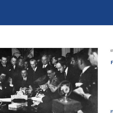
Ε
F
E