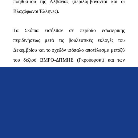
πληθυσμού της Αλβανίας (περιλαμβάνονται και οι
Βλαχόφωνοι Έλληνες).
Τα Σκόπια εισήλθαν σε περίοδο εσωτερικής
περιδινήσεως μετά τις βουλευτικές εκλογές του
Δεκεμβρίου και το σχεδόν ισόπαλο αποτέλεσμα μεταξύ
του δεξιού ΒΜΡΟ-ΔΠΜΗΕ (Γκρούεφσκι) και των
Σοσιαλδημοκρατών του Ζάεφ. Τα αλβανικά κόμματα, τα
οποία εκφράζουν σημαντικό ποσοστό, βρίσκονται σε
πλήρη και εμφανή συνεννόηση με τον Αλβανό
Πρωθυπουργό και διεκδικούν καθεστώς ισοτιμίας με
τους Σλάβους («Μακεδόνες»). Πρέπει να
αντιμετωπίσουμε τη σοβαρή πιθανότητα η ΠΓΔΜ να
μετεξελιχθεί σε μία χαλαρή Ομοσπονδία Αλβανών και